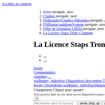
Accéder au contenu
home
navigate_next
Chaînes
navigate_next
[Editoriales]Chaînes éditoriales
navigate_
[Diffusion publique]comete
navigate_nex
Offre de formation LMD4
navigate_next
La Licence Staps Tronc Commun
La Licence Staps Tr
forum
Commentaires,
chapitres, ...
wallpaper_slideshow
Diapositives
description
T
forum
Chronologie
wallpaper_slideshow
Diapos
Chargement
Cliquez pour ajouter :
Vous pouvez faire un clic droit sur les diapositives pour
arrow_drop_up