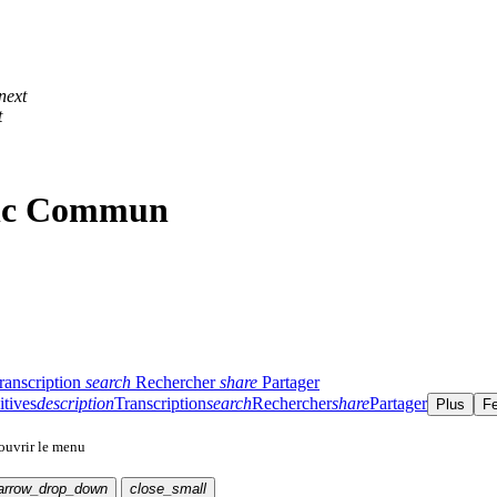
next
t
onc Commun
ranscription
search
Rechercher
share
Partager
itives
description
Transcription
search
Rechercher
share
Partager
Plus
F
 ouvrir le menu
arrow_drop_down
close_small