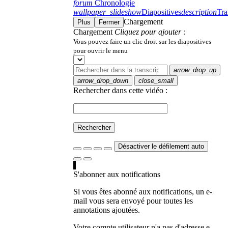
forum
Chronologie
wallpaper_slideshow
Diapositives
description
Tra
Chargement
Plus
Fermer
Chargement
Cliquez pour ajouter :
Vous pouvez faire un clic droit sur les diapositives
pour ouvrir le menu
arrow_drop_up
arrow_drop_down
close_small
Rechercher dans cette vidéo :
Rechercher
Désactiver le défilement auto
S'abonner aux notifications
Si vous êtes abonné aux notifications, un e-
mail vous sera envoyé pour toutes les
annotations ajoutées.
Votre compte utilisateur n'a pas d'adresse e-