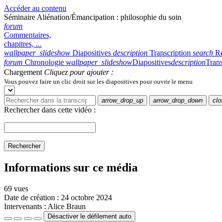
Accéder au contenu
Séminaire Aliénation/Émancipation : philosophie du soin
forum
Commentaires,
chapitres, ...
wallpaper_slideshow
Diapositives
description
Transcription
search
R
forum
Chronologie
wallpaper_slideshow
Diapositives
description
Trans
Chargement
Cliquez pour ajouter :
Vous pouvez faire un clic droit sur les diapositives pour ouvrir le menu
arrow_drop_up
arrow_drop_down
clo
Rechercher dans cette vidéo :
Rechercher
Informations sur ce média
69 vues
Date de création :
24 octobre 2024
Intervenants :
Alice Braun
Désactiver le défilement auto