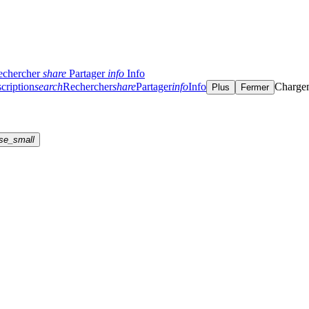
echercher
share
Partager
info
Info
cription
search
Rechercher
share
Partager
info
Info
Charge
Plus
Fermer
se_small