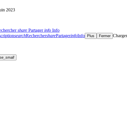
juin 2023
echercher
share
Partager
info
Info
cription
search
Rechercher
share
Partager
info
Info
Charge
Plus
Fermer
se_small