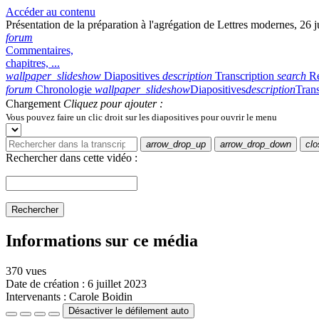
Accéder au contenu
Présentation de la préparation à l'agrégation de Lettres modernes, 26 
forum
Commentaires,
chapitres, ...
wallpaper_slideshow
Diapositives
description
Transcription
search
R
forum
Chronologie
wallpaper_slideshow
Diapositives
description
Trans
Chargement
Cliquez pour ajouter :
Vous pouvez faire un clic droit sur les diapositives pour ouvrir le menu
arrow_drop_up
arrow_drop_down
clo
Rechercher dans cette vidéo :
Rechercher
Informations sur ce média
370 vues
Date de création :
6 juillet 2023
Intervenants :
Carole Boidin
Désactiver le défilement auto