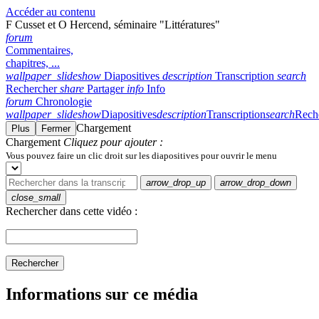
Accéder au contenu
F Cusset et O Hercend, séminaire "Littératures"
forum
Commentaires,
chapitres, ...
wallpaper_slideshow
Diapositives
description
Transcription
search
Rechercher
share
Partager
info
Info
forum
Chronologie
wallpaper_slideshow
Diapositives
description
Transcription
search
Rech
Chargement
Plus
Fermer
Chargement
Cliquez pour ajouter :
Vous pouvez faire un clic droit sur les diapositives pour ouvrir le menu
arrow_drop_up
arrow_drop_down
close_small
Rechercher dans cette vidéo :
Rechercher
Informations sur ce média